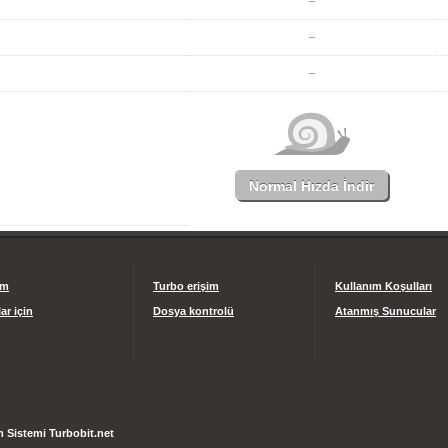
Normal Hızda İndir
im
Turbo erişim
Kullanım Koşulları
ar için
Dosya kontrolü
Atanmış Sunucular
 Sistemi Turbobit.net