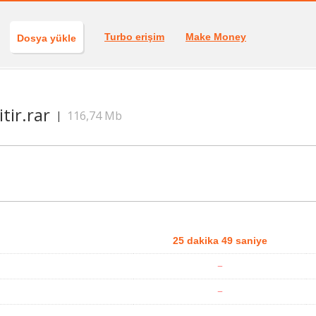
Turbo erişim
Make Money
Dosya yükle
tir.rar
116,74 Mb
|
25 dakika 49 saniye