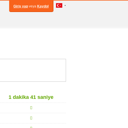
Giriş yap
veya
Kaydol
1 dakika 41 saniye