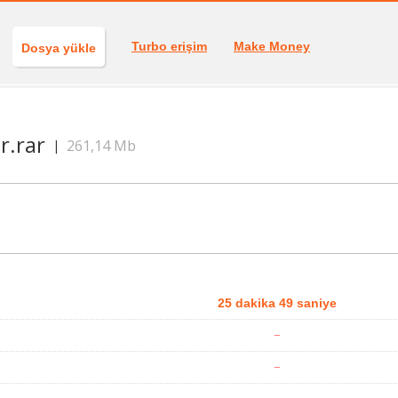
Turbo erişim
Make Money
Dosya yükle
r.rar
261,14 Mb
|
25 dakika 49 saniye