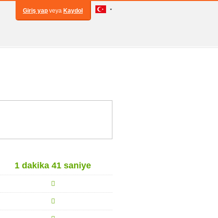
Giriş yap
veya
Kaydol
1 dakika 41 saniye