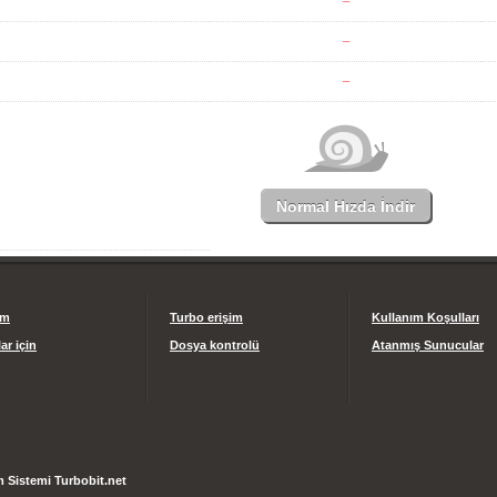
Normal Hızda İndir
im
Turbo erişim
Kullanım Koşulları
ar için
Dosya kontrolü
Atanmış Sunucular
 Sistemi Turbobit.net